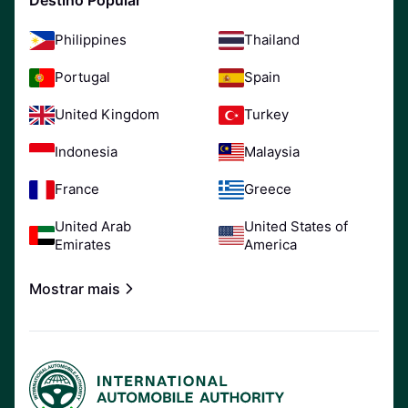
Philippines
Thailand
Portugal
Spain
United Kingdom
Turkey
Indonesia
Malaysia
France
Greece
United Arab
United States of
Emirates
America
Mostrar mais