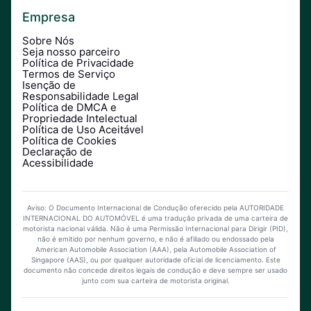
Empresa
Sobre Nós
Seja nosso parceiro
Política de Privacidade
Termos de Serviço
Isenção de
Responsabilidade Legal
Política de DMCA e
Propriedade Intelectual
Política de Uso Aceitável
Política de Cookies
Declaração de
Acessibilidade
Aviso: O Documento Internacional de Condução oferecido pela AUTORIDADE
INTERNACIONAL DO AUTOMÓVEL é uma tradução privada de uma carteira de
motorista nacional válida. Não é uma Permissão Internacional para Dirigir (PID),
não é emitido por nenhum governo, e não é afiliado ou endossado pela
American Automobile Association (AAA), pela Automobile Association of
Singapore (AAS), ou por qualquer autoridade oficial de licenciamento. Este
documento não concede direitos legais de condução e deve sempre ser usado
junto com sua carteira de motorista original.