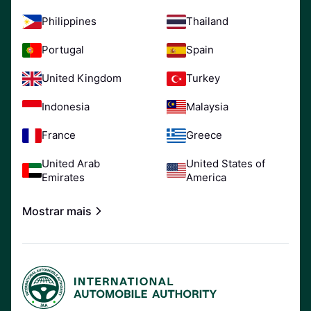
Philippines
Thailand
Portugal
Spain
United Kingdom
Turkey
Indonesia
Malaysia
France
Greece
United Arab
United States of
Emirates
America
Mostrar mais