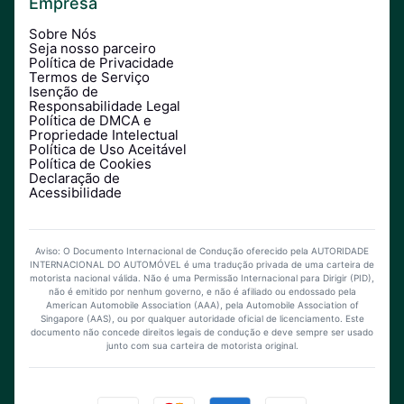
Empresa
Sobre Nós
Seja nosso parceiro
Política de Privacidade
Termos de Serviço
Isenção de
Responsabilidade Legal
Política de DMCA e
Propriedade Intelectual
Política de Uso Aceitável
Política de Cookies
Declaração de
Acessibilidade
Aviso: O Documento Internacional de Condução oferecido pela AUTORIDADE
INTERNACIONAL DO AUTOMÓVEL é uma tradução privada de uma carteira de
motorista nacional válida. Não é uma Permissão Internacional para Dirigir (PID),
não é emitido por nenhum governo, e não é afiliado ou endossado pela
American Automobile Association (AAA), pela Automobile Association of
Singapore (AAS), ou por qualquer autoridade oficial de licenciamento. Este
documento não concede direitos legais de condução e deve sempre ser usado
junto com sua carteira de motorista original.