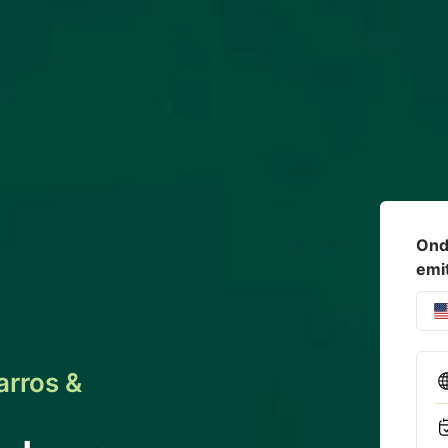
Onde
emi
arros &