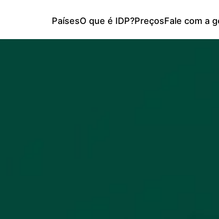
Países
O que é IDP?
Preços
Fale com a g