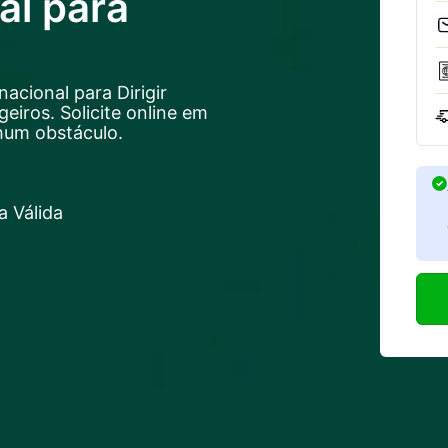
al para
acional para Dirigir
eiros. Solicite online em
hum obstáculo.
 Válida