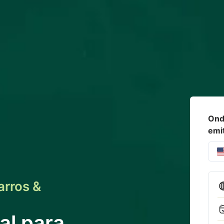
Onde
emi
arros &
al para