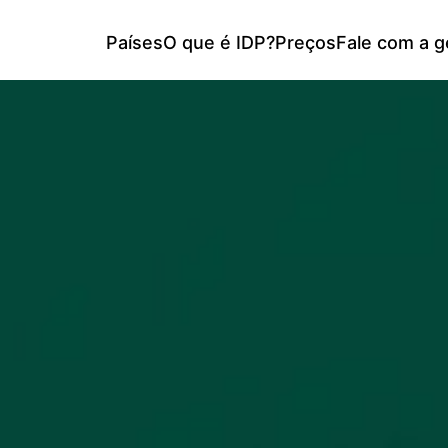
Países
O que é IDP?
Preços
Fale com a g