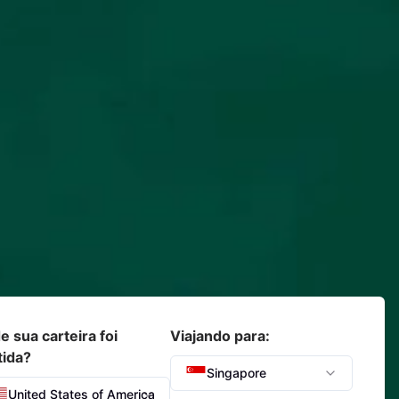
 sua carteira foi
Viajando para:
tida?
Singapore
United States of America