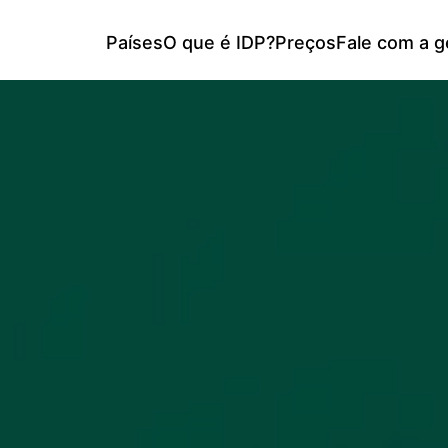
Países
O que é IDP?
Preços
Fale com a g