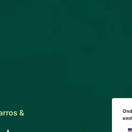
Onde
arros &
emi