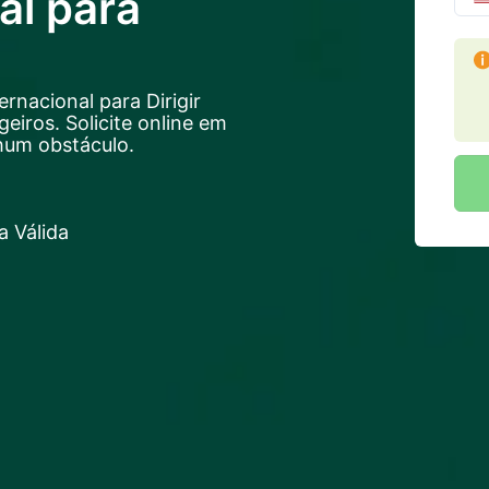
al para
rnacional para Dirigir
eiros. Solicite online em
hum obstáculo.
 Válida