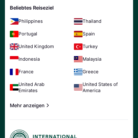
Beliebtes Reiseziel
Philippines
Thailand
Portugal
Spain
United Kingdom
Turkey
Indonesia
Malaysia
France
Greece
United Arab
United States of
Emirates
America
Mehr anzeigen