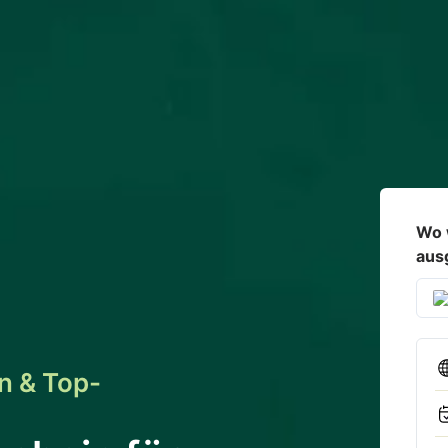
Wo 
ausg
n & Top-