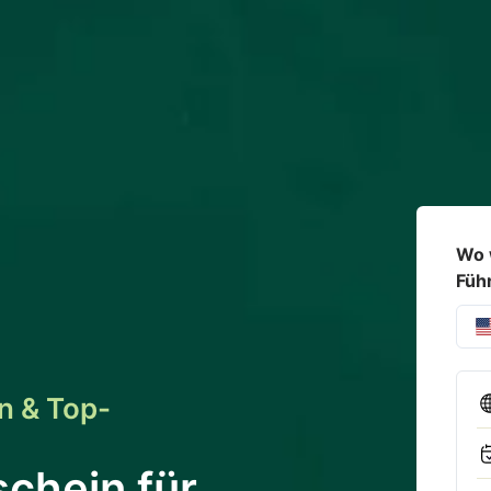
Wo 
Füh
n & Top-
schein für