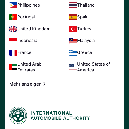
Philippines
Thailand
Portugal
Spain
United Kingdom
Turkey
Indonesia
Malaysia
France
Greece
United Arab
United States of
Emirates
America
Mehr anzeigen