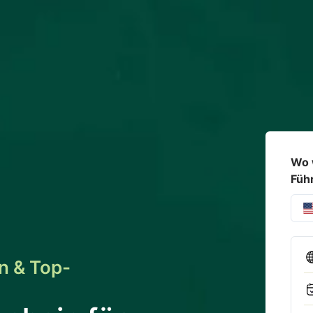
Wo 
Füh
n & Top-