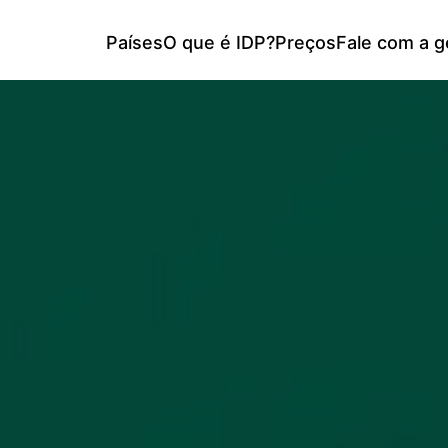
Países
O que é IDP?
Preços
Fale com a g