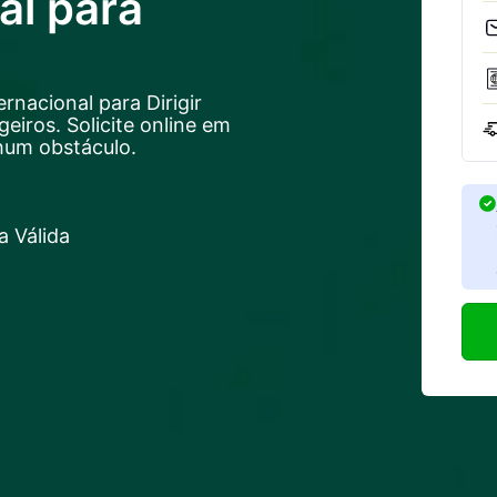
al para
rnacional para Dirigir
eiros. Solicite online em
hum obstáculo.
 Válida