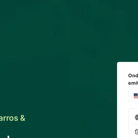
Onde
emi
arros &