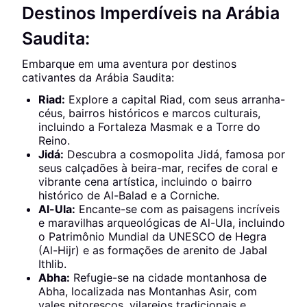
Destinos Imperdíveis na Arábia
Saudita:
Embarque em uma aventura por destinos
cativantes da Arábia Saudita:
Riad:
Explore a capital Riad, com seus arranha-
céus, bairros históricos e marcos culturais,
incluindo a Fortaleza Masmak e a Torre do
Reino.
Jidá:
Descubra a cosmopolita Jidá, famosa por
seus calçadões à beira-mar, recifes de coral e
vibrante cena artística, incluindo o bairro
histórico de Al-Balad e a Corniche.
Al-Ula:
Encante-se com as paisagens incríveis
e maravilhas arqueológicas de Al-Ula, incluindo
o Patrimônio Mundial da UNESCO de Hegra
(Al-Hijr) e as formações de arenito de Jabal
Ithlib.
Abha:
Refugie-se na cidade montanhosa de
Abha, localizada nas Montanhas Asir, com
vales pitorescos, vilarejos tradicionais e