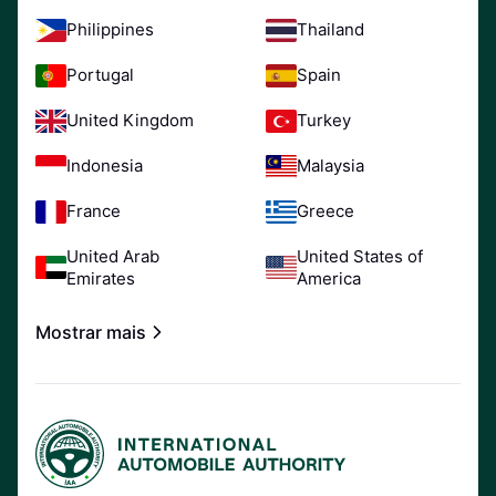
Philippines
Thailand
Portugal
Spain
United Kingdom
Turkey
Indonesia
Malaysia
France
Greece
United Arab
United States of
Emirates
America
Mostrar mais