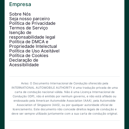
Empresa
Sobre Nós
Seja nosso parceiro
Política de Privacidade
Termos de Serviço
Isenção de
responsabilidade legal
Política de DMCA e
Propriedade Intelectual
Política de Uso Aceitável
Política de Cookies
Declaração de
Acessibilidade
Aviso: O Documento Internacional de Condução oferecido pela
INTERNATIONAL AUTOMOBILE AUTHORITY é uma tradução privada de uma
carta de condução nacional válida. Não é uma Licença Internacional de
Condução (IDP), não é emitido por nenhum governo, e não está afiliado ou
endossado pela American Automobile Association (AAA), pela Automobile
Association of Singapore (AAS), ou por qualquer autoridade oficial de
licenciamento. Este documento não concede direitos legais de condução e
deve ser sempre utilizado juntamente com a sua carta de condução original.