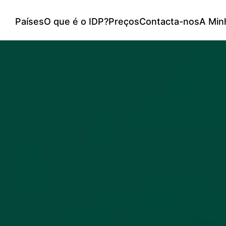
Países
O que é o IDP?
Preços
Contacta-nos
A Min