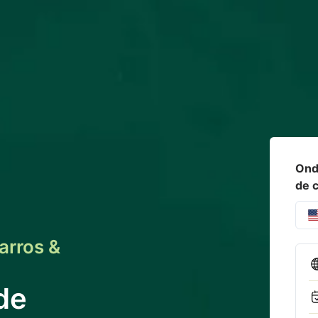
Onde
de 
arros &
de