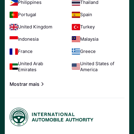
Philippines
Thailand
Portugal
Spain
United Kingdom
Turkey
Indonesia
Malaysia
France
Greece
United Arab
United States of
Emirates
America
Mostrar mais