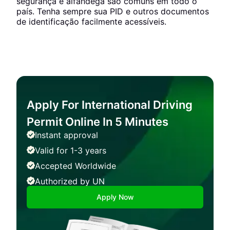
segurança e alfândega são comuns em todo o
país. Tenha sempre sua PID e outros documentos
de identificação facilmente acessíveis.
Apply For International Driving
Permit Online In 5 Minutes
Instant approval
Valid for 1-3 years
Accepted Worldwide
Authorized by UN
Apply Now