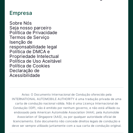
Empresa
Sobre Nós
Seja nosso parceiro
Política de Privacidade
Termos de Serviço
Isenção de
responsabilidade legal
Política de DMCA e
Propriedade Intelectual
Política de Uso Aceitável
Política de Cookies
Declaração de
Acessibilidade
Aviso: O Documento Internacional de Condução oferecido pela
INTERNATIONAL AUTOMOBILE AUTHORITY é uma tradução privada de uma
carta de condução nacional válida. Não é uma Licença Internacional de
Condução (IDP), não é emitido por nenhum governo, e não está afiliado ou
endossado pela American Automobile Association (AAA), pela Automobile
Association of Singapore (AAS), ou por qualquer autoridade oficial de
licenciamento. Este documento não concede direitos legais de condução e
deve ser sempre utilizado juntamente com a sua carta de condução original.