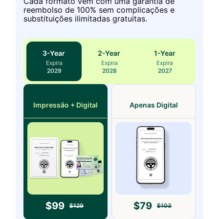
Cada formato vem com uma garantia de
reembolso de 100% sem complicações e
substituições ilimitadas gratuitas.
3
-Year
2
-Year
1
-Year
Expira
Expira
Expira
2029
2028
2027
Impressão + Digital
Apenas Digital
$
99
$
79
$
129
$
103