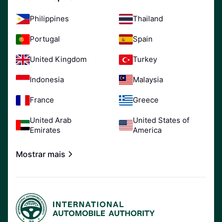
Philippines
Thailand
Portugal
Spain
United Kingdom
Turkey
Indonesia
Malaysia
France
Greece
United Arab
United States of
Emirates
America
Mostrar mais