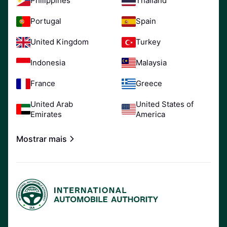
Philippines
Thailand
Portugal
Spain
United Kingdom
Turkey
Indonesia
Malaysia
France
Greece
United Arab
United States of
Emirates
America
Mostrar mais