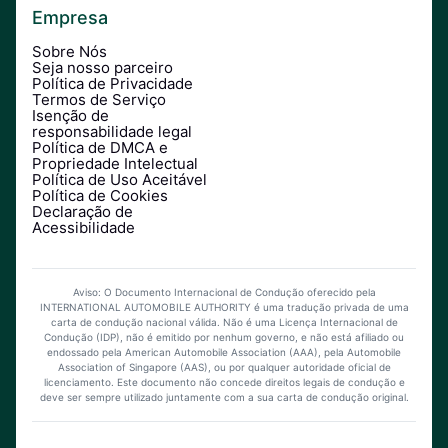
Empresa
Sobre Nós
Seja nosso parceiro
Política de Privacidade
Termos de Serviço
Isenção de
responsabilidade legal
Política de DMCA e
Propriedade Intelectual
Política de Uso Aceitável
Política de Cookies
Declaração de
Acessibilidade
Aviso: O Documento Internacional de Condução oferecido pela
INTERNATIONAL AUTOMOBILE AUTHORITY é uma tradução privada de uma
carta de condução nacional válida. Não é uma Licença Internacional de
Condução (IDP), não é emitido por nenhum governo, e não está afiliado ou
endossado pela American Automobile Association (AAA), pela Automobile
Association of Singapore (AAS), ou por qualquer autoridade oficial de
licenciamento. Este documento não concede direitos legais de condução e
deve ser sempre utilizado juntamente com a sua carta de condução original.