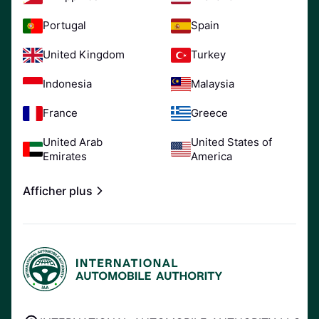
Portugal
Spain
United Kingdom
Turkey
Indonesia
Malaysia
France
Greece
United Arab
United States of
Emirates
America
Afficher plus