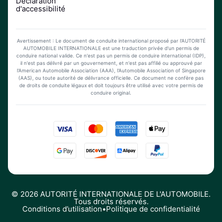
Déclaration
d'accessibilité
Avertissement : Le document de conduite international proposé par l'AUTORITÉ
AUTOMOBILE INTERNATIONALE est une traduction privée d'un permis de
conduire national valide. Ce n'est pas un permis de conduire international (IDP),
il n'est pas délivré par un gouvernement, et n'est pas affilié ou approuvé par
l'American Automobile Association (AAA), l'Automobile Association of Singapore
(AAS), ou toute autorité de délivrance officielle. Ce document ne confère pas
de droits de conduite légaux et doit toujours être utilisé avec votre permis de
conduire original.
©
2026
AUTORITÉ INTERNATIONALE DE L'AUTOMOBILE.
Tous droits réservés.
Conditions d’utilisation
•
Politique de confidentialité