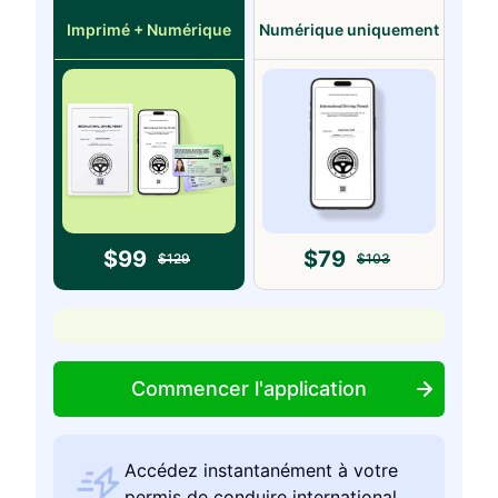
Imprimé + Numérique
Numérique uniquement
$
99
$
79
$
129
$
103
Commencer l'application
Accédez instantanément à votre
permis de conduire international