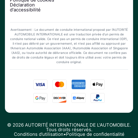
Déclaration
d'accessibilité
Avertissement : Le document de conduite international proposé par l'AUTORITÉ
AUTOMOBILE INTERNATIONALE est une traduction privée d'un permis de
conduire national valide. Ce n'est pas un permis de conduire international (IDP),
il n'est pas délivré par un gouvernement, et n'est pas affilié ou approuvé par
l'American Automobile Association (AAA), l'Automobile Association of Singapore
(AAS), ou toute autorité de délivrance officielle. Ce document ne confère pas
de droits de conduite légaux et doit toujours être utilisé avec votre permis de
conduire original.
©
2026
AUTORITÉ INTERNATIONALE DE L'AUTOMOBILE.
Tous droits réservés.
Conditions d’utilisation
•
Politique de confidentialité