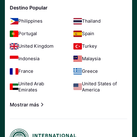
Destino Popular
Philippines
Thailand
Portugal
Spain
United Kingdom
Turkey
Indonesia
Malaysia
France
Greece
United Arab
United States of
Emirates
America
Mostrar más