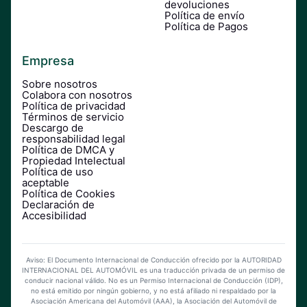
devoluciones
Política de envío
Política de Pagos
Empresa
Sobre nosotros
Colabora con nosotros
Política de privacidad
Términos de servicio
Descargo de
responsabilidad legal
Política de DMCA y
Propiedad Intelectual
Política de uso
aceptable
Política de Cookies
Declaración de
Accesibilidad
Aviso: El Documento Internacional de Conducción ofrecido por la AUTORIDAD
INTERNACIONAL DEL AUTOMÓVIL es una traducción privada de un permiso de
conducir nacional válido. No es un Permiso Internacional de Conducción (IDP),
no está emitido por ningún gobierno, y no está afiliado ni respaldado por la
Asociación Americana del Automóvil (AAA), la Asociación del Automóvil de