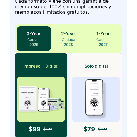
Cada formato viene con una garantía de
reembolso del 100% sin complicaciones y
reemplazos ilimitados gratuitos.
3
-Year
2
-Year
1
-Year
Caduca
Caduca
Caduca
2029
2028
2027
Impreso + Digital
Solo digital
$
99
$
79
$
129
$
103