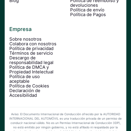
Blog
Política de reembolso y
devoluciones
Política de envío
Política de Pagos
Empresa
Sobre nosotros
Colabora con nosotros
Política de privacidad
Términos de servicio
Descargo de
responsabilidad legal
Política de DMCA y
Propiedad Intelectual
Política de uso
aceptable
Política de Cookies
Declaración de
Accesibilidad
Aviso: El Documento Internacional de Conducción ofrecido por la AUTORIDAD
INTERNACIONAL DEL AUTOMÓVIL es una traducción privada de un permiso de
conducir nacional válido. No es un Permiso Internacional de Conducción (IDP),
no está emitido por ningún gobierno, y no está afiliado ni respaldado por la