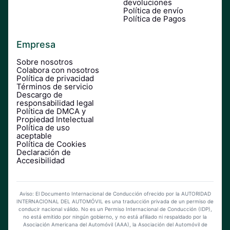
devoluciones
Política de envío
Política de Pagos
Empresa
Sobre nosotros
Colabora con nosotros
Política de privacidad
Términos de servicio
Descargo de
responsabilidad legal
Política de DMCA y
Propiedad Intelectual
Política de uso
aceptable
Política de Cookies
Declaración de
Accesibilidad
Aviso: El Documento Internacional de Conducción ofrecido por la AUTORIDAD
INTERNACIONAL DEL AUTOMÓVIL es una traducción privada de un permiso de
conducir nacional válido. No es un Permiso Internacional de Conducción (IDP),
no está emitido por ningún gobierno, y no está afiliado ni respaldado por la
Asociación Americana del Automóvil (AAA), la Asociación del Automóvil de