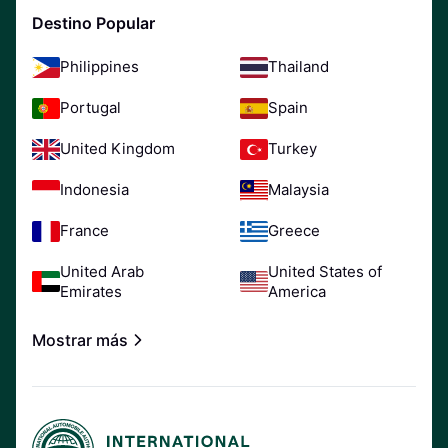
Destino Popular
Philippines
Thailand
Portugal
Spain
United Kingdom
Turkey
Indonesia
Malaysia
France
Greece
United Arab
United States of
Emirates
America
Mostrar más