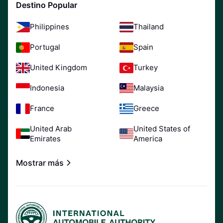
Destino Popular
Philippines
Thailand
Portugal
Spain
United Kingdom
Turkey
Indonesia
Malaysia
France
Greece
United Arab
United States of
Emirates
America
Mostrar más