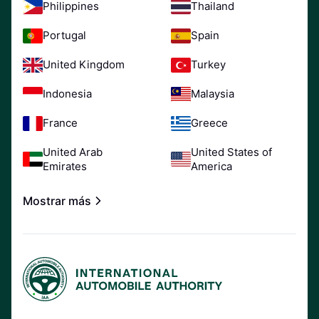
Philippines
Thailand
Portugal
Spain
United Kingdom
Turkey
Indonesia
Malaysia
France
Greece
United Arab
United States of
Emirates
America
Mostrar más