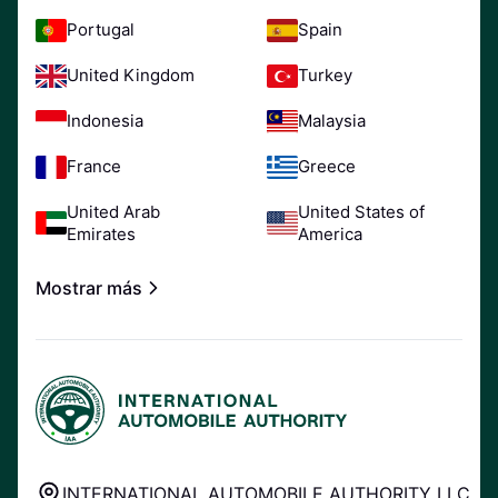
Portugal
Spain
United Kingdom
Turkey
Indonesia
Malaysia
France
Greece
United Arab
United States of
Emirates
America
Mostrar más
INTERNATIONAL AUTOMOBILE AUTHORITY LLC