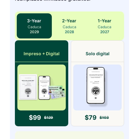
3
-Year
2
-Year
1
-Year
Caduca
Caduca
Caduca
2029
2028
2027
Impreso + Digital
Solo digital
$
99
$
79
$
129
$
103