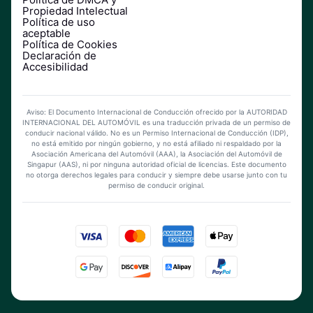
Propiedad Intelectual
Política de uso
aceptable
Política de Cookies
Declaración de
Accesibilidad
Aviso: El Documento Internacional de Conducción ofrecido por la AUTORIDAD
INTERNACIONAL DEL AUTOMÓVIL es una traducción privada de un permiso de
conducir nacional válido. No es un Permiso Internacional de Conducción (IDP),
no está emitido por ningún gobierno, y no está afiliado ni respaldado por la
Asociación Americana del Automóvil (AAA), la Asociación del Automóvil de
Singapur (AAS), ni por ninguna autoridad oficial de licencias. Este documento
no otorga derechos legales para conducir y siempre debe usarse junto con tu
permiso de conducir original.